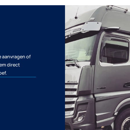
te aanvragen of
em direct
oef.