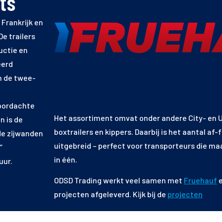
ts
 Frankrijk en
De trailers
uctie en
eerd
n de twee-
doordachte
Het assortiment omvat onder andere City- en 
n is de
boxtrailers en kippers. Daarbij is het aantal af-
de zijwanden
uitgebreid – perfect voor transporteurs die 
”
in één.
uur.
ODSD Trading werkt veel samen met
Fruehauf
e
projecten afgeleverd. Kijk bij de
projecten