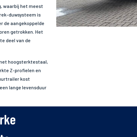
, waarbij het meest
trek-duwsysteem is
er de aangekoppelde
voren getrokken. Het
te deel van de
 met hoogsterktestaal,
rkte Z-profielen en
urtrailer kost
 een lange levensduur
erke