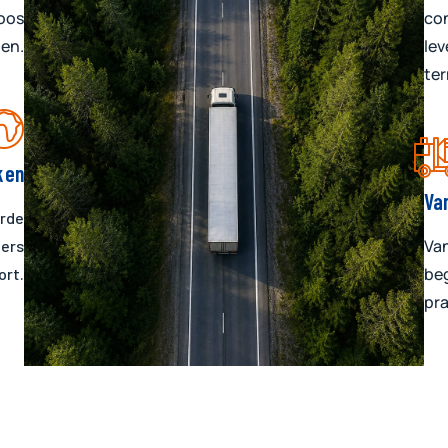
oos
con
den.
lev
ter
ken
Va
rde
Van
lers
beg
ort.
pra