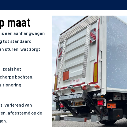
op maat
d, is een aanhangwagen
ng tot standaard
n sturen, wat zorgt
s, zoals het
scherpe bochten.
sitionering
es, variërend van
sen, afgestemd op de
gen.