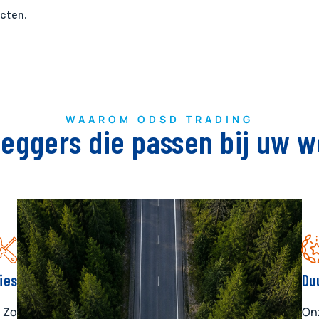
ecten.
WAAROM ODSD TRADING
leggers die passen bij uw w
ies
Du
. Zo
Onz